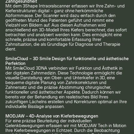
Zahngesundheit
Mit dem 3Shape Intraoralscanner erfassen wir Ihre Zahn- und
Kieferstrukturen digital – ganz ohne herkömmliche
Abformmasse. Der Scanner wird dazu einfach durch den
geöffneten Mund des Patienten geführt und nimmt eine
Vielzahl von Bildern auf. Aus diesen Aufnahmen wird
anschließend ein 3D-Modell Ihres Kiefers berechnet, das sofort
betrachtet und analysiert werden kann. Dies ermöglicht eine
schnelle, präzise und komfortable Erfassung Ihrer
Zahnsituation, die als Grundlage für Diagnose und Therapie
dient.
SmileCloud – 3D Smile Design für funktionelle und ästhetische
Perfektion
Mit SmileCloud 3DNA verbinden wir Funktion und Ästhetik in
der digitalen Zahnmedizin. Diese Technologie ermöglicht die
visuelle Darstellung von Ober- und Unterkiefer in 3D, eine
bequeme digitale Planung von Zahnkorrekturen und
Zahnersatz und die präzise Abstimmung chirurgischer,
funktioneller und ästhetischer Aspekte. Dadurch können wir
bereits vor der Behandlung ein realistisches Bild Ihres
zukünftigen Lächelns erstellen und Korrekturen optimal an Ihre
individuelle Bisslage anpassen.
MODJAW – 4D-Analyse von Kieferbewegungen
Für eine präzise Beurteilung der individuellen
Gelenkbewegungen erfassen wir mit MODJAW Tech in Motion
Ihre Kieferbewegungen in Echtzeit. Durch die Beobachtung