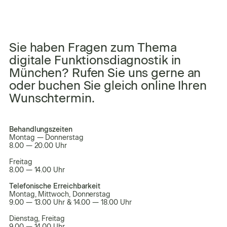
Sie haben Fragen zum Thema
digitale Funktionsdiagnostik in
München? Rufen Sie uns gerne an
oder buchen Sie gleich online Ihren
Wunschtermin.
Leaflet
|
Tiles © Esri — Esri, DeLorme, NAVTEQ
+
Behandlungszeiten
Montag — Donnerstag
−
8.00 — 20.00 Uhr
Freitag
8.00 — 14.00 Uhr
Telefonische Erreichbarkeit
Montag, Mittwoch, Donnerstag
9.00 — 13.00 Uhr & 14.00 — 18.00 Uhr
Dienstag, Freitag
9.00 — 14.00 Uhr