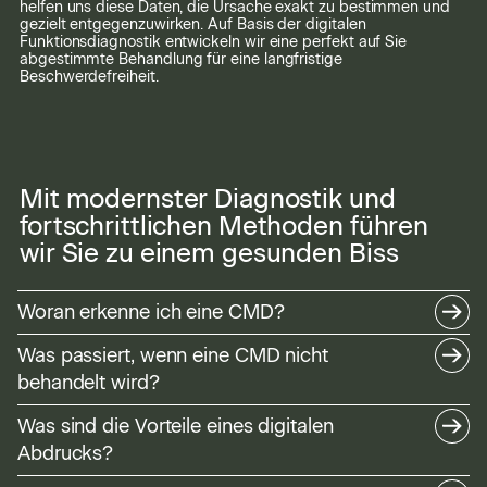
helfen uns diese Daten, die Ursache exakt zu bestimmen und
gezielt entgegenzuwirken. Auf Basis der digitalen
Funktionsdiagnostik entwickeln wir eine perfekt auf Sie
abgestimmte Behandlung für eine langfristige
Beschwerdefreiheit.
Mit modernster Diagnostik und
fortschrittlichen Methoden führen
wir Sie zu einem gesunden Biss
Woran erkenne ich eine CMD?
Was passiert, wenn eine CMD nicht
behandelt wird?
Leiden Sie unter Kieferbeschwerden oder Verspannungen in
Kopf, Nacken und Rücken? Haben Sie das Gefühl, dass Ihr Biss
gestört ist? Diese und andere Beschwerden sind oft Anzeichen
Was sind die Vorteile eines digitalen
einer craniomandibulären Dysfunktion (CMD):
Abdrucks?
Je früher eine Störung erkannt wird, desto einfacher lässt sie
Schmerzen im Kiefergelenk und Gelenkknacken
sich behandeln – je länger sie unbehandelt bleibt, desto größer