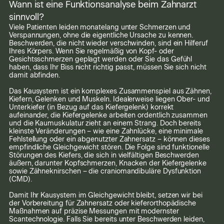
Wann ist eine Funktionsanalyse beim Zahnarzt
sinnvoll?
Viele Patienten leiden monatelang unter Schmerzen und
Verspannungen, ohne die eigentliche Ursache zu kennen.
Beschwerden, die nicht wieder verschwinden, sind ein Hilferuf
Ihres Körpers. Wenn Sie regelmäßig von Kopf- oder
Gesichtsschmerzen geplagt werden oder Sie das Gefühl
haben, dass Ihr Biss nicht richtig passt, müssen Sie sich nicht
damit abfinden.
Das Kausystem ist ein komplexes Zusammenspiel aus Zähnen,
Kiefern, Gelenken und Muskeln. Idealerweise liegen Ober- und
Unterkiefer (in Bezug auf das Kiefergelenk) korrekt
aufeinander, die Kiefergelenke arbeiten ordentlich zusammen
und die Kaumuskulatur zieht an einem Strang. Doch bereits
kleinste Veränderungen – wie eine Zahnlücke, eine minimale
Fehlstellung oder ein abgenutzter Zahnersatz – können dieses
empfindliche Gleichgewicht stören. Die Folge sind funktionelle
Störungen des Kiefers, die sich in vielfältigen Beschwerden
äußern, darunter Kopfschmerzen, Knacken der Kiefergelenke
sowie Zähneknirschen – die craniomandibuläre Dysfunktion
(CMD).
Damit Ihr Kausystem im Gleichgewicht bleibt, setzen wir bei
der Vorbereitung für Zahnersatz oder kieferorthopädische
Maßnahmen auf präzise Messungen mit modernster
Scantechnologie. Falls Sie bereits unter Beschwerden leiden,