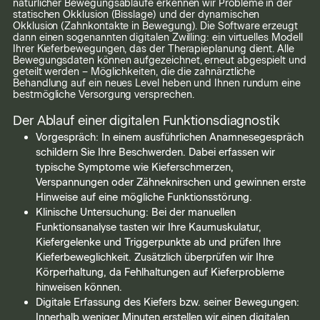
natürlicher Bewegungsabläufe erkennen wir Probleme in der
statischen Okklusion (Bisslage) und der dynamischen
Praxis
Okklusion (Zahnkontakte in Bewegung). Die Software erzeugt
dann einen sogenannten digitalen Zwilling: ein virtuelles Modell
Behandlung
Ihrer Kieferbewegungen, das der Therapieplanung dient. Alle
Bewegungsdaten können aufgezeichnet, erneut abgespielt und
geteilt werden – Möglichkeiten, die die zahnärztliche
Team
Behandlung auf ein neues Level heben und Ihnen rundum eine
bestmögliche Versorgung versprechen.
Kontakt
Der Ablauf einer digitalen Funktionsdiagnostik
Online Termine
Vorgespräch: In einem ausführlichen Anamnesegespräch
schildern Sie Ihre Beschwerden. Dabei erfassen wir
E-Mail
typische Symptome wie Kieferschmerzen,
Verspannungen oder Zähneknirschen und gewinnen erste
Hinweise auf eine mögliche Funktionsstörung.
Klinische Untersuchung: Bei der manuellen
Funktionsanalyse tasten wir Ihre Kaumuskulatur,
Kiefergelenke und Triggerpunkte ab und prüfen Ihre
Kieferbeweglichkeit. Zusätzlich überprüfen wir Ihre
Körperhaltung, da Fehlhaltungen auf Kieferprobleme
hinweisen können.
Digitale Erfassung des Kiefers bzw. seiner Bewegungen:
Innerhalb weniger Minuten erstellen wir einen digitalen